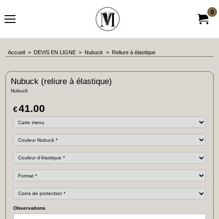
0
Accueil
>
DEVIS EN LIGNE
>
Nubuck
>
Reliure à élastique
Nubuck (reliure à élastique)
Nubuck
41.00
€
Observations