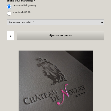
cliché pour marquage
*
personnalisé
(
€180.00
)
standard
(
€65.00
)
Ajouter au panier