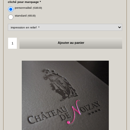
cliché pour marquage
*
personnalisé
(
€180.00
)
standard
(
€65.00
)
Ajouter au panier