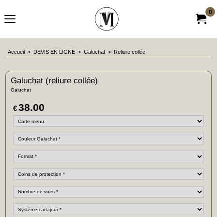
0
Accueil
>
DEVIS EN LIGNE
>
Galuchat
>
Reliure collée
Galuchat (reliure collée)
Galuchat
38.00
€